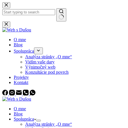
Skip
to
content
No
results
O mne
Blog
Spolupráca
Analýza stránky „O mne“
Vidím vaše dary
Výnimočný web
Konzultácie pod povrch
Projekty
Kontakt
O mne
Blog
Spolupráca
Analýza stránky „O mne“