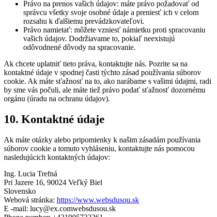
Právo na prenos vašich údajov: máte právo požadovať od
správcu všetky svoje osobné údaje a preniesť ich v celom
rozsahu k ďalšiemu prevádzkovateľovi.
Právo namietať: môžete vzniesť námietku proti spracovaniu
vašich údajov. Dodržiavame to, pokiaľ neexistujú
odôvodnené dôvody na spracovanie.
Ak chcete uplatniť tieto práva, kontaktujte nás. Pozrite sa na
kontaktné údaje v spodnej časti týchto zásad používania súborov
cookie. Ak máte sťažnosť na to, ako narábame s vašimi údajmi, radi
by sme vás počuli, ale máte tiež právo podať sťažnosť dozornému
orgánu (úradu na ochranu údajov).
10. Kontaktné údaje
Ak máte otázky alebo pripomienky k našim zásadám používania
súborov cookie a tomuto vyhláseniu, kontaktujte nás pomocou
nasledujúcich kontaktných údajov:
Ing. Lucia Trefná
Pri Jazere 16, 90024 Veľký Biel
Slovensko
Webová stránka:
https://www.websdusou.sk
E -mail:
lucy@
ex.com
websdusou.sk