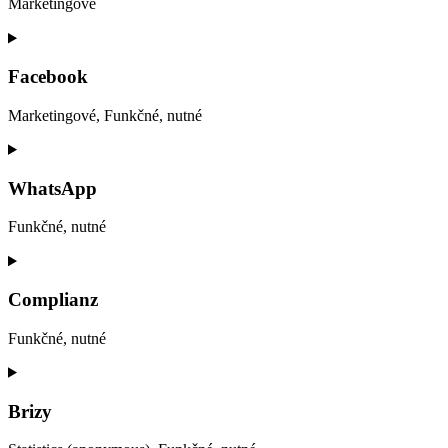
Marketingové
Consent
to
service
Facebook
youtube
Marketingové, Funkčné, nutné
Consent
to
service
WhatsApp
facebook
Funkčné, nutné
Consent
to
service
Complianz
whatsapp
Funkčné, nutné
Consent
to
service
Brizy
complianz