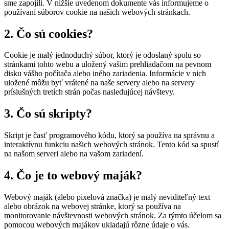
sme zapojili. V nižšie uvedenom dokumente vás informujeme o
používaní súborov cookie na našich webových stránkach.
2. Čo sú cookies?
Cookie je malý jednoduchý súbor, ktorý je odoslaný spolu so
stránkami tohto webu a uložený vašim prehliadačom na pevnom
disku vášho počítača alebo iného zariadenia. Informácie v nich
uložené môžu byť vrátené na naše servery alebo na servery
príslušných tretích strán počas nasledujúcej návštevy.
3. Čo sú skripty?
Skript je časť programového kódu, ktorý sa používa na správnu a
interaktívnu funkciu našich webových stránok. Tento kód sa spustí
na našom serveri alebo na vašom zariadení.
4. Čo je to webový maják?
Webový maják (alebo pixelová značka) je malý neviditeľný text
alebo obrázok na webovej stránke, ktorý sa používa na
monitorovanie návštevnosti webových stránok. Za týmto účelom sa
pomocou webových majákov ukladajú rôzne údaje o vás.