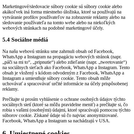
Marketingové/sledovacie súbory cookie sú súbory cookie alebo
akákoľvek iná forma miestneho úložiska, ktoré sa používajú na
vytváranie profilov používateľov na zobrazenie reklamy alebo na
sledovanie používateľa na tomto webe alebo na niekoľkých
webových stránkach na podobné marketingové účely.
5.4 Sociálne médiá
Na našu webovú stránku sme zahrnuli obsah od Facebook,
WhatsApp a Instagram na propagáciu webových stránok (napr.
„páči sa mi to“, „pripnutie“) alebo zdieľanie (napr. „tweetovanie“)
na sociálnych sieťach ako Facebook, WhatsApp a Instagram. Tento
obsah je vložený s kódom odvodeným z Facebook, WhatsApp a
Instagram a umiestňuje súbory cookie. Tento obsah môže
uchovávať a spracovávať určité informácie na účely prispôsobenej
reklamy.
Prečítajte si prosím vyhlásenie o ochrane osobných údajov týchto
sociálnych sietí (ktoré sa môžu pravidelne meniť) a prečítajte si, čo
robia s vašimi (osobnými) údajmi, ktoré spracúvajú pomocou týchto
súborov cookie. Získané údaje sú čo najviac anonymizované.
Facebook, WhatsApp a Instagram sa nachádzajú v USA.
6. Umiestnené cookies