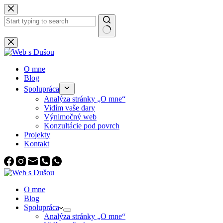
Skip
to
content
No
results
O mne
Blog
Spolupráca
Analýza stránky „O mne“
Vidím vaše dary
Výnimočný web
Konzultácie pod povrch
Projekty
Kontakt
O mne
Blog
Spolupráca
Analýza stránky „O mne“