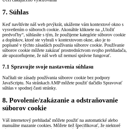
Consent
7. Súhlas
to
service
Keď navštívite náš web prvýkrát, ukážeme vám kontextové okno s
rôzne
vysvetlením o súboroch cookie. Akonáhle kliknete na „Uložiť
predvoľby“, súhlasíte s tým, že použijeme kategórie súborov cookie
a doplnkov, ktoré ste vybrali v kontextovom okne, ako je to
popísané v týchto zásadách používania súborov cookie. Používanie
súborov cookie môžete zakázať prostredníctvom svojho prehliadača,
ale upozorňujeme, že náš web už nemusí správne fungovať.
7.1 Spravujte svoje nastavenia súhlasu
Načítali ste zásady používania súborov cookie bez podpory
JavaScriptu. Na stránkach AMP môžete použiť tlačidlo Spravovať
súhlas v spodnej časti stránky.
8. Povolenie/zakázanie a odstraňovanie
súborov cookie
Váš internetový prehliadač môžete použiť na automatické alebo
manuálne mazanie cookies. Môžete tiež špecifikovať, že niektoré