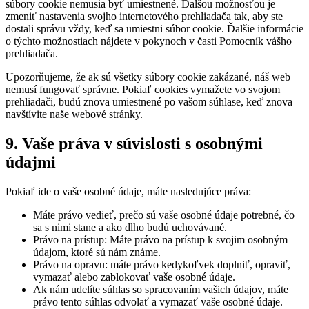
súbory cookie nemusia byť umiestnené. Ďalšou možnosťou je
zmeniť nastavenia svojho internetového prehliadača tak, aby ste
dostali správu vždy, keď sa umiestni súbor cookie. Ďalšie informácie
o týchto možnostiach nájdete v pokynoch v časti Pomocník vášho
prehliadača.
Upozorňujeme, že ak sú všetky súbory cookie zakázané, náš web
nemusí fungovať správne. Pokiaľ cookies vymažete vo svojom
prehliadači, budú znova umiestnené po vašom súhlase, keď znova
navštívite naše webové stránky.
9. Vaše práva v súvislosti s osobnými
údajmi
Pokiaľ ide o vaše osobné údaje, máte nasledujúce práva:
Máte právo vedieť, prečo sú vaše osobné údaje potrebné, čo
sa s nimi stane a ako dlho budú uchovávané.
Právo na prístup: Máte právo na prístup k svojim osobným
údajom, ktoré sú nám známe.
Právo na opravu: máte právo kedykoľvek doplniť, opraviť,
vymazať alebo zablokovať vaše osobné údaje.
Ak nám udelíte súhlas so spracovaním vašich údajov, máte
právo tento súhlas odvolať a vymazať vaše osobné údaje.