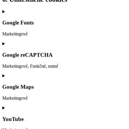
Google Fonts
Marketingové
Consent
to
service
Google reCAPTCHA
google-
fonts
Marketingové, Funkčné, nutné
Consent
to
service
Google Maps
google-
recaptcha
Marketingové
Consent
to
service
YouTube
google-
maps